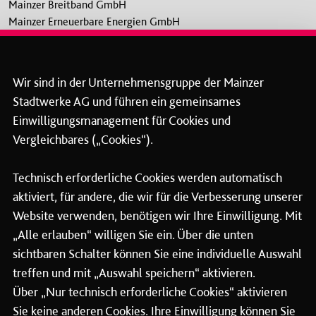
Mainzer Breitband GmbH
Mainzer Erneuerbare Energien GmbH
Mainzer Stadtwerke Energie und Service GmbH
Mainzer Stadtbad GmbH
Überlandwerk Groß-Gerau GmbH
Wir sind in der Unternehmensgruppe der Mainzer
Stadtwerke AG und führen ein gemeinsames
biomindz Standortentwicklungsgesellschaft mbH
Einwilligungsmanagement für Cookies und
evb Energieversorgungs-Betriebsgesellschaft mbH
Vergleichbares („Cookies“).
Mainzer Bürgerhäuser GmbH & Co. KG
PIONEXT Service GmbH & Co. KG
Stiftung Kunsthalle Mainz
Technisch erforderliche Cookies werden automatisch
Zentrale Beteiligungsgesellschaft der Stadt Mainz mbH
aktiviert, für andere, die wir für die Verbesserung unserer
Website verwenden, benötigen wir Ihre Einwilligung. Mit
Mainzer Mobilität
„Alle erlauben“ willigen Sie ein. Über die unten
sichtbaren Schalter können Sie eine individuelle Auswahl
Personalbetreuung für
Mainzer Mobilität
treffen und mit „Auswahl speichern“ aktivieren.
Mainzer Verkehrs-Service GmbH
Über „Nur technisch erforderliche Cookies“ aktivieren
Sie keine anderen Cookies. Ihre Einwilligung können Sie